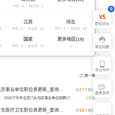
2
今日：0
近七日：1
今日：0
近七日：1
0
乡镇公务员
医学考试
江苏
河北
0
今日：0
近七日：0
今日：0
近七日：0
职位对比
9
今日：0
近七日：52
今日：0
近七日：50
国家
更多地区(
天津
19
)
9
今日：0
近七日：24
今日：0
近七日：23
常见问题
安徽
内蒙古
8
今日：0
近七日：15
今日：0
近七日：14
中公APP
湖南
海南
换一换
9
今日：0
近七日：9
今日：0
近七日：5
2026北京事业单位职位表更新_查询入口
17
共
个职位
国考资讯
来自公告：2026下半年北京门头沟区事业单位招聘17人公告
1天前
2026广东医疗卫生职位表更新_查询入口
18
共
个职位