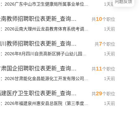
问题反馈
来自公告：2026广东中山市卫生健康局所属事业单位招聘事业单位人员18人公告
1天前
2026云南教师招聘职位表更新_查询入口
10
共
个职位
来自公告：2026云南大理州云龙县教育体育系统考调县外教师20人公告
1天前
2026四川教师招聘职位表更新_查询入口
7
共
个职位
来自公告：2026年8月四川自贡高新区狮子山幼儿园绿茵分园招用编外人员20人公告
1天前
2026甘肃国企招聘职位表更新_查询入口
11
共
个职位
来自公告：2026甘肃能化金昌能源化工开发有限公司社会招聘35人公告
1天前
2026福建医疗卫生职位表更新_查询入口
29
共
个职位
来自公告：2026年福建泉州惠安县总医院（第三季度）招聘50人公告
1天前