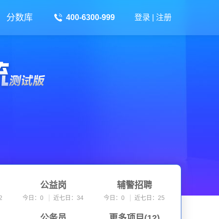
分数库
400-6300-999
登录
|
注册
公益岗
辅警招聘
2
今日：0
近七日：34
今日：0
近七日：25
公务员
更多项目(
军人考试
12
)