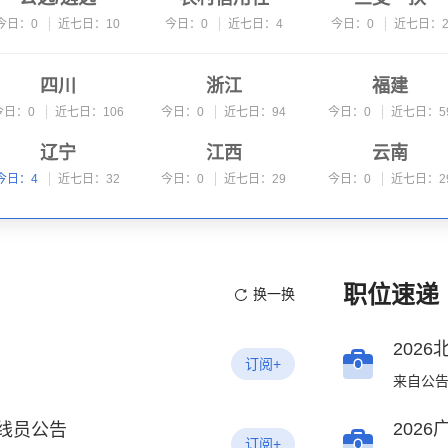
今日：0
近七日：10
今日：0
近七日：4
今日：0
近七日：
选调生
考研
大学生村官
四川
浙江
福建
今日：0
近七日：0
今日：0
近七日：0
今日：0
近七日：
今日：0
近七日：106
今日：0
近七日：94
今日：0
近七日：5
消防工程师
建设工程
辽宁
江西
云南
今日：0
近七日：0
今日：0
近七日：0
今日：4
近七日：32
今日：0
近七日：29
今日：0
近七日：2
上海
湖北
宁夏
今日：0
近七日：21
今日：0
近七日：20
今日：0
近七日：1
贵州
山西
吉林
职位速递
换一换
今日：0
近七日：12
今日：0
近七日：10
今日：0
近七日：
青海
西藏
订阅+
今日：0
近七日：2
今日：0
近七日：1
接线员公告
订阅+