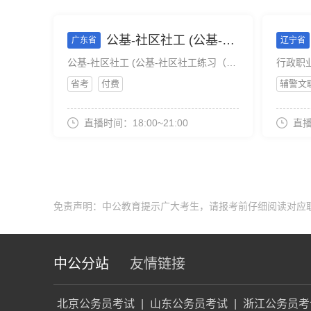
公基-社区社工 (公基-社区社工练习（主观）)
广东省
辽宁省
公基-社区社工 (公基-社区社工练习（主观）)
行政职
省考
付费
辅警文
直播时间：18:00~21:00
直播
免责声明：中公教育提示广大考生，请报考前仔细阅读对应
中公分站
友情链接
北京公务员考试
|
山东公务员考试
|
浙江公务员考