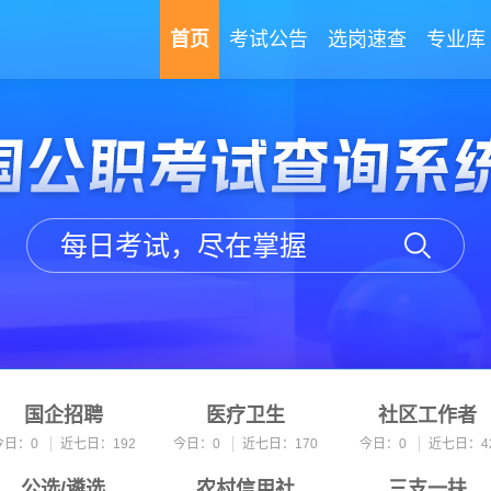
首页
考试公告
选岗速查
专业库
每日考试，尽在掌握
国企招聘
医疗卫生
社区工作者
今日：0
近七日：192
今日：0
近七日：170
今日：0
近七日：4
公选/遴选
农村信用社
三支一扶