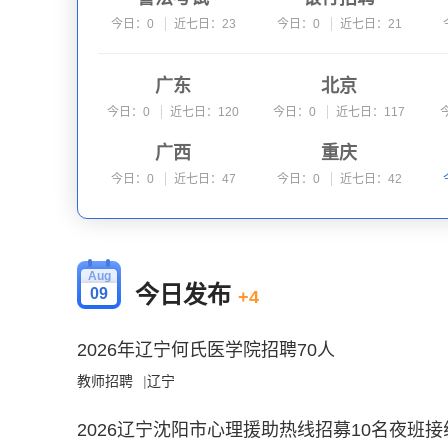
今日：0
近七日：23
今日：0
近七日：21
教师资格
特岗教师
广东
北京
今日：0
近七日：0
今日：0
近七日：0
今日：0
近七日：120
今日：0
近七日：117
财经
社会工作师
广西
重庆
今日：0
近七日：0
今日：0
近七日：0
今日：0
近七日：47
今日：0
近七日：42
河南
新疆
今日：0
近七日：22
今日：0
近七日：22
Aug
山东
陕西
今日发布
09
+4
今日：0
近七日：14
今日：0
近七日：14
2026年辽宁何氏医学院招聘70人
甘肃
黑龙江
教师招聘
今日：0
|
辽宁
近七日：5
今日：0
近七日：4
2026辽宁沈阳市心理援助热线招募10名夜班