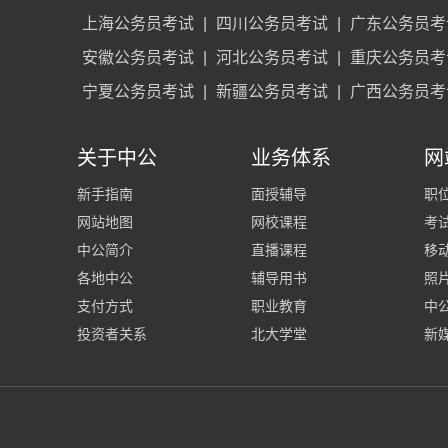
上海公务员考试
|
四川公务员考试
|
广东公务员考
安徽公务员考试
|
河北公务员考试
|
重庆公务员考
宁夏公务员考试
|
新疆公务员考试
|
广西公务员考
关于中公
业务体系
网
新手指南
面授辅导
职
网站地图
网校课程
考
中公简介
直播课程
移
各地中公
辅导用书
照
支付方式
职业教育
中公
投资者关系
北大学堂
新