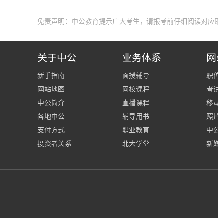
免责声明：中公教育提示广大考生，请报考前仔细阅读对应
关于中公
业务体系
网
新手指南
面授辅导
职
网站地图
网校课程
考
中公简介
直播课程
移
各地中公
辅导用书
照
支付方式
职业教育
中公
投资者关系
北大学堂
新