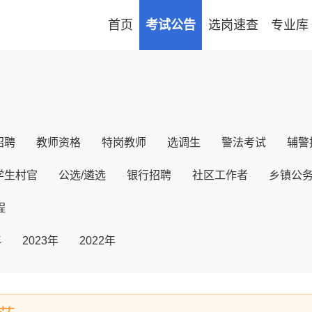
首页
考试公告
选岗速查
专业库
招聘
教师资格
特岗教师
选调生
警法考试
辅警
学生村官
公选/遴选
银行招聘
社区工作者
乡镇公
程
年
2023年
2022年