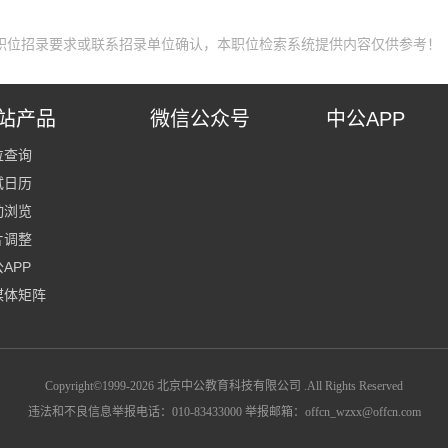
职位招录要求或联系招录单位确认，本职位检索系统提供内容仅供参考！
站产品
微信公众号
中公APP
位查询
试日历
动浏览
片调整
APP
媒体矩阵
Copyright©1999-
2026
北京中公教育科技有限公司 .All Rights Reserved
违法和不良信息举报电话：010-83433000 举报邮箱：offcn_wzxx@offcn.com