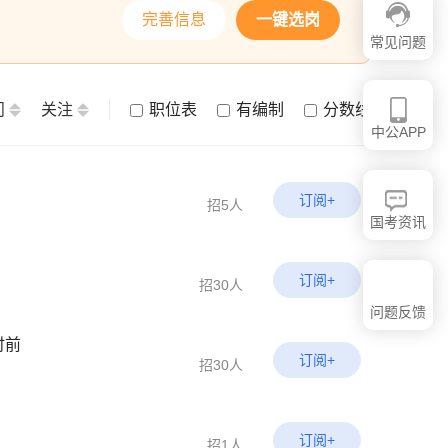
完善信息
一键选岗
常见问题
问
关注
职位表
有编制
分数线
中公APP
订阅+
招5人
国考资讯
订阅+
招30人
问题反馈
时前
订阅+
招30人
订阅+
招1人