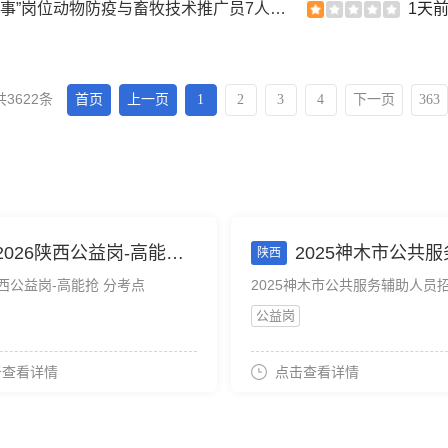
2026湖北荆州市公安县招聘乡镇公益性服务“以钱养事”岗位动物防疫与畜牧技术推广员7人公告
1天
共3622条
首页
上一页
1
2
3
4
下一页
363
2026陕西公益岗-高能抢 分考点
2025神木市公共服务辅助人员招聘—考
陕西
陕西公益岗-高能抢 分考点
公益岗
击查看详情
点击查看详情