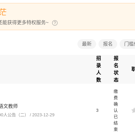
茫
还能获得更多特权服务~
最新
报名
门槛
招
报
录
名
人
状
数
态
缴
费
确
语文教师
3
认
公告（二） / 2023-12-29
已
结
束