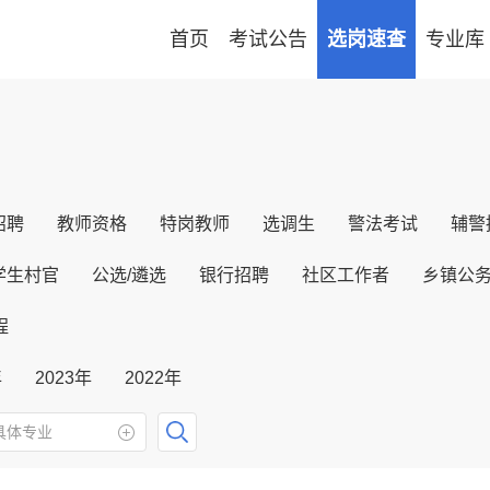
首页
考试公告
选岗速查
专业库
招聘
教师资格
特岗教师
选调生
警法考试
辅警
学生村官
公选/遴选
银行招聘
社区工作者
乡镇公
程
年
2023年
2022年
具体专业