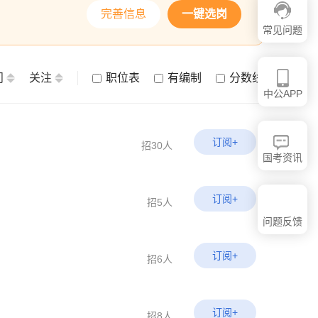
完善信息
一键选岗
常见问题
问
关注
职位表
有编制
分数线
中公APP
订阅+
招30人
国考资讯
订阅+
招5人
问题反馈
订阅+
招6人
订阅+
招8人