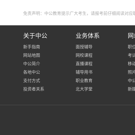
免责声明：中公教育提示广大考生，请报考前仔细阅读对应
关于中公
业务体系
网
新手指南
面授辅导
职
网站地图
网校课程
考
中公简介
直播课程
移
各地中公
辅导用书
照
支付方式
职业教育
中公
投资者关系
北大学堂
新