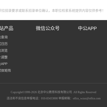
职位招录要求或联系招录单位确认，本职位检索系统提供内容仅供参考！
站产品
微信公众号
中公APP
位查询
试日历
动浏览
片调整
APP
媒体矩阵
Copyright©1999-
2026
北京中公教育科技有限公司 .All Rights Reserved
违法和不良信息举报电话：010-83433000 举报邮箱：offcn_wzxx@offcn.com