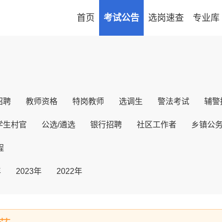
首页
考试公告
选岗速查
专业库
招聘
教师资格
特岗教师
选调生
警法考试
辅警
学生村官
公选/遴选
银行招聘
社区工作者
乡镇公
程
年
2023年
2022年