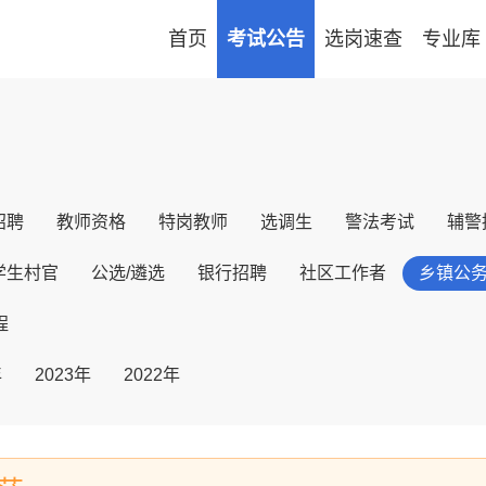
首页
考试公告
选岗速查
专业库
招聘
教师资格
特岗教师
选调生
警法考试
辅警
学生村官
公选/遴选
银行招聘
社区工作者
乡镇公
程
年
2023年
2022年