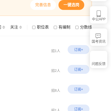
完善信息
一键选岗
中公APP
问
关注
职位表
有编制
分数线
国考资讯
订阅+
招1人
问题反馈
订阅+
招2人
订阅+
招8人
订阅+
招1人