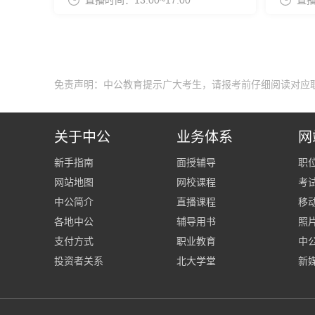
直播时间：13:00~17:00
直播
免责声明：中公教育提示广大考生，请报考前仔细阅读对应
关于中公
业务体系
网
新手指南
面授辅导
职
网站地图
网校课程
考
中公简介
直播课程
移
各地中公
辅导用书
照
支付方式
职业教育
中公
投资者关系
北大学堂
新