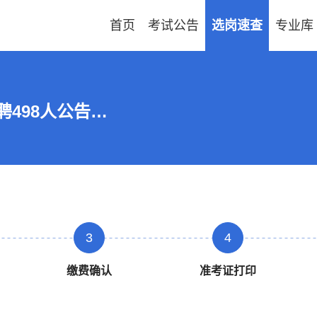
首页
考试公告
选岗速查
专业库
2025安徽芜湖市中小学新任教师招聘498人公告
3
4
缴费确认
准考证打印