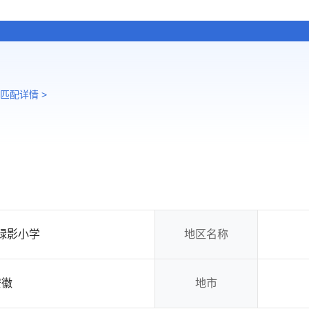
匹配详情 >
绿影小学
地区名称
安徽
地市