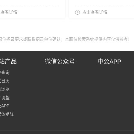
击查看详情
点击查看详情
职位招录要求或联系招录单位确认，本职位检索系统提供内容仅供参考！
站产品
微信公众号
中公APP
位查询
试日历
动浏览
片调整
APP
媒体矩阵