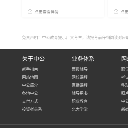
点击查看详情
点
免责声明：中公教育提示广大考生，请报考前仔细阅读对应
关于中公
业务体系
网
新手指南
面授辅导
职
网站地图
网校课程
考
中公简介
直播课程
移
各地中公
辅导用书
照
支付方式
职业教育
中公
投资者关系
北大学堂
新