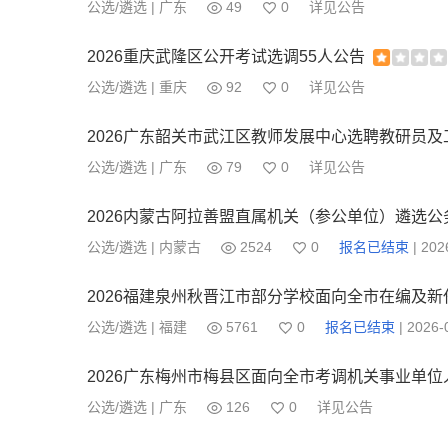
公选/遴选 | 广东
49
0
详见公告
2026重庆武隆区公开考试选调55人公告
公选/遴选 | 重庆
92
0
详见公告
2026广东韶关市武江区教师发展中心选聘教研员及
公选/遴选 | 广东
79
0
详见公告
公选/遴选 | 内蒙古
2524
0
报名已结束
| 202
2026福建泉州秋晋江市部分学校面向全市在编及新
公选/遴选 | 福建
5761
0
报名已结束
| 2026-
2026广东梅州市梅县区面向全市考调机关事业单位
公选/遴选 | 广东
126
0
详见公告