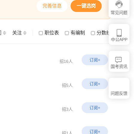
完善信息
一键选岗
常见问题
问
关注
职位表
有编制
分数线
中公APP
订阅+
招16人
国考资讯
订阅+
招5人
问题反馈
订阅+
招3人
订阅+
招1人