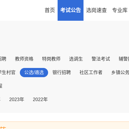
首页
考试公告
选岗速查
专业库
招聘
教师资格
特岗教师
选调生
警法考试
辅警
学生村官
公选/遴选
银行招聘
社区工作者
乡镇公
程
年
2023年
2022年