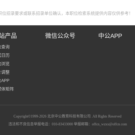
职位招录要求或联系招录单位确认，本职位检索系统提供内容仅供参考！
站产品
微信公众号
中公APP
位查询
试日历
动浏览
片调整
APP
媒体矩阵
Copyright©1999-
2026
北京中公教育科技有限公司 .All Rights Reserved
违法和不良信息举报电话：010-83433000 举报邮箱：offcn_wzxx@offcn.com