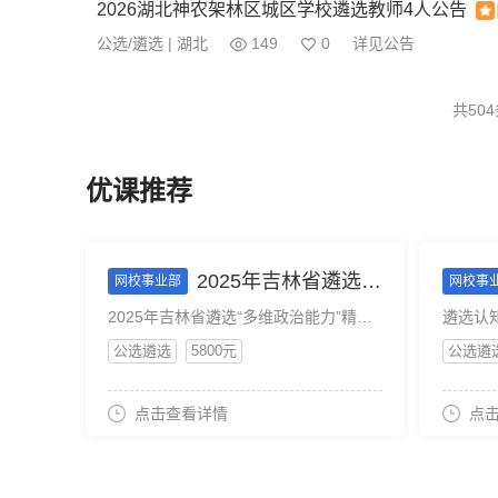
2026湖北神农架林区城区学校遴选教师4人公告
公选/遴选 | 湖北
149
0
详见公告
共50
优课推荐
2025年吉林省遴选“多维政治能力”精学班
网校事业部
网校事
2025年吉林省遴选“多维政治能力”精学班
遴选认
公选遴选
5800元
公选遴
点击查看详情
点