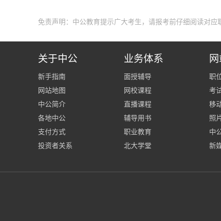
免责声明：中公教育提示广大考生，请报考前仔细阅读对应
关于中公
业务体系
网
新手指南
面授辅导
职
网站地图
网校课程
考
中公简介
直播课程
移
各地中公
辅导用书
照
支付方式
职业教育
中公
投资者关系
北大学堂
新