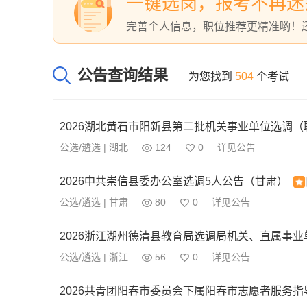
一键选岗，报考不再迷
完善个人信息，职位推荐更精准哟！
公告查询结果
为您找到
504
个考试
2026湖北黄石市阳新县第二批机关事业单位选调（
公选/遴选 | 湖北
124
0
详见公告
2026中共崇信县委办公室选调5人公告（甘肃）
公选/遴选 | 甘肃
80
0
详见公告
2026浙江湖州德清县教育局选调局机关、直属事业
公选/遴选 | 浙江
56
0
详见公告
2026共青团阳春市委员会下属阳春市志愿者服务