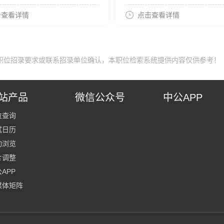
击查看详情
点击查看详情
职位招录要求或联系招录单位确认，本职位检索系统提供内容仅供参考！
站产品
微信公众号
中公APP
位查询
试日历
动浏览
片调整
APP
媒体矩阵