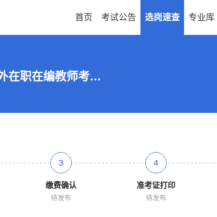
首页
考试公告
选岗速查
专业库
2026贵州毕节市威宁自治县面向县外在职在编教师考调40人公告
3
4
缴费确认
准考证打印
待发布
待发布