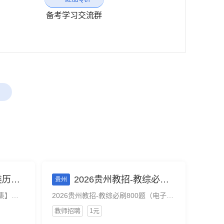
备考学习交流群
试-贵州
2026贵州教招-教综必刷800题（电子版）
贵州
【事业单位联考D类历年试题合集】适用26事业单位联考考试-贵州
2026贵州教招-教综必刷800题（电子版）
教师招聘
1元