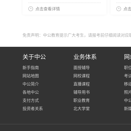
点击查看详情
点
免责声明：中公教育提示广大考生，请报考前仔细阅读对应
关于中公
业务体系
网
新手指南
面授辅导
职
网站地图
网校课程
考
中公简介
直播课程
移
各地中公
辅导用书
照
支付方式
职业教育
中公
投资者关系
北大学堂
新