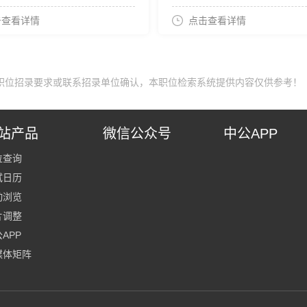
击查看详情
点击查看详情
职位招录要求或联系招录单位确认，本职位检索系统提供内容仅供参考！
站产品
微信公众号
中公APP
位查询
试日历
动浏览
片调整
APP
媒体矩阵