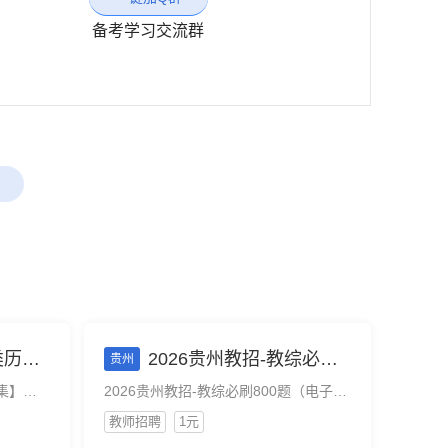
备考学习交流群
试-贵州
2026贵州教招-教综必刷800题（电子版）
贵州
【事业单位联考D类历年试题合集】适用26事业单位联考考试-贵州
2026贵州教招-教综必刷800题（电子版）
教师招聘
1元