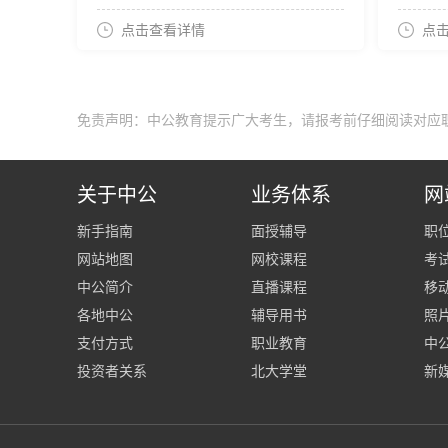
点击查看详情
点
免责声明：中公教育提示广大考生，请报考前仔细阅读对应
关于中公
业务体系
网
新手指南
面授辅导
职
网站地图
网校课程
考
中公简介
直播课程
移
各地中公
辅导用书
照
支付方式
职业教育
中公
投资者关系
北大学堂
新