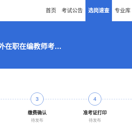
首页
考试公告
选岗速查
专业库
2026贵州毕节市威宁自治县面向县外在职在编教师考调40人公告
3
4
缴费确认
准考证打印
待发布
待发布