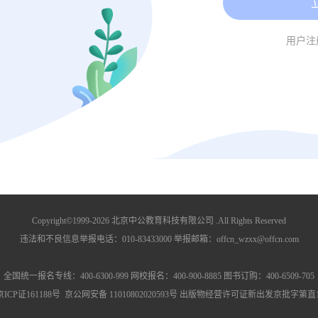
用户注
Copyright©1999-
2026
北京中公教育科技有限公司 .All Rights Reserved
违法和不良信息举报电话：010-83433000 举报邮箱：offcn_wzxx@offcn.com
全国统一报名专线：400-6300-999 网校报名：400-900-8885 图书订购：400-6509-705
京ICP证161188号
京公网安备 11010802020593号
出版物经营许可证新出发京批字第直13