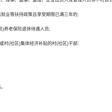
东、理事、监事、监理、企业出资人及管理人员等不符合
活就业等扶持政策且享受期限已满三年的;
员)养老保险退休待遇人员;
或村(社区)集体经济补贴的村(社区)干部;
员。