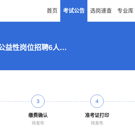
首页
考试公告
选岗速查
专业库
2026山东滨州市阳信县温店镇城镇公益性岗位招聘6人公告
3
4
缴费确认
准考证打印
待发布
待发布