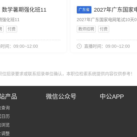
数学暑期强化班11
2027年广东国家电网笔试10天0晚-专业知识提升班-
广东省
期强化班11
聘
付费
教师招聘
付费
时间：09:00~12:00
直播时间：09:00~12:00
职位招录要求或联系招录单位确认，本职位检索系统提供内容仅供参考！
站产品
微信公众号
中公APP
位查询
试日历
动浏览
片调整