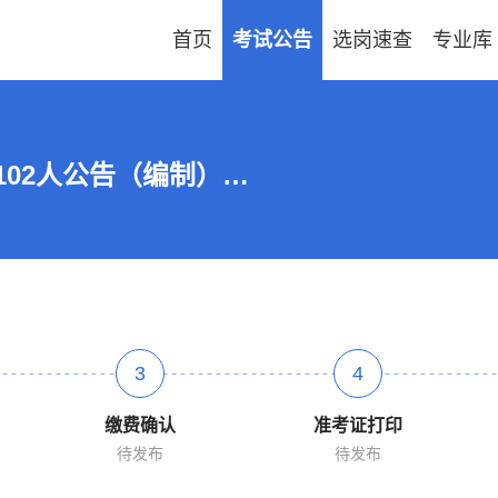
首页
考试公告
选岗速查
专业库
2026广东河源市东源县招聘教职员102人公告（编制）
3
4
缴费确认
准考证打印
待发布
待发布