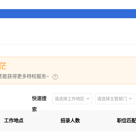
茫
还能获得更多特权服务~
快速搜
请选择工作地区
请选择主管部门
索
所有工作地区
所有主管部门
工作地点
广州市
招录人数
职位匹
河源市