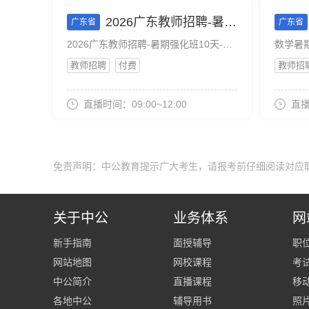
2026广东教师招聘-暑期强化班10天-英语-8月9日上午
广东省
广东省
2026广东教师招聘-暑期强化班10天-英语-8月9日上午
数学暑
教师招聘
付费
教师招
直播时间：09:00~12:00
直播
免责声明：中公教育提示广大考生，请报考前仔细阅读对应
关于中公
业务体系
网
新手指南
面授辅导
职
网站地图
网校课程
考
中公简介
直播课程
移
各地中公
辅导用书
照