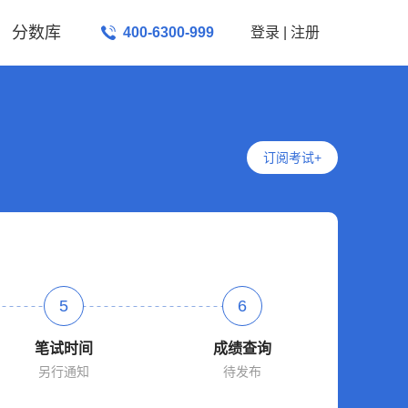
分数库
400-6300-999
登录
|
注册
订阅考试+
5
6
笔试时间
成绩查询
另行通知
待发布