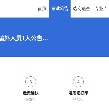
首页
考试公告
选岗速查
专业库
2026四川成都市简阳市财政局招聘编外人员1人公告
3
4
缴费确认
准考证打印
待发布
待发布