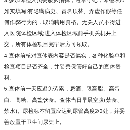
3.参加体检人员要服从指挥，遵章守纪，体检表应
如实填写;有隐瞒病史、冒名顶替、弄虚作假等任
何作弊行为的，取消聘用资格。无关人员不得进
入医院体检区域;进入体检区域前手机关机并上
交，所有体检项目完毕后方可领取。
4.查体前核对查体表内容是否属实，各种化验单和
检查项目是否齐全，并妥善保管好自己的查体资
料。
5.查体前一天应避免劳累，忌酒、限高脂、高蛋
白、高糖、高盐饮食。查体当日早晨空腹(禁食、
禁水)。尿检标本留置应达到尿管高度2/3处，并妥
善放置于卫生间尿架上。